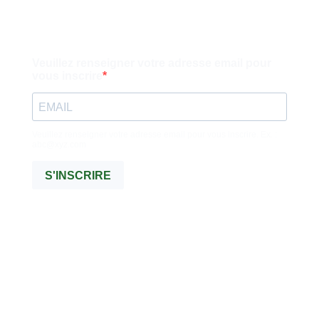
Veuillez renseigner votre adresse email pour
vous inscrire
Veuillez renseigner votre adresse email pour vous inscrire. Ex. :
abc@xyz.com
S'INSCRIRE